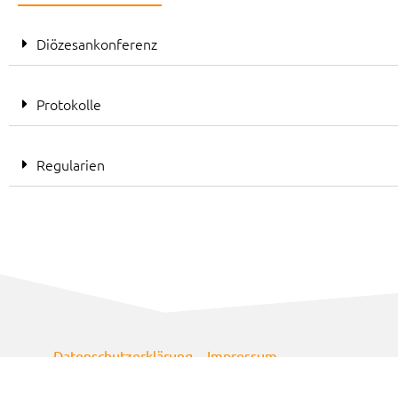
Diözesankonferenz
Protokolle
Regularien
Datenschutzerklärung
Impressum
© 2024 Kolpingjugend Diözesanverband Köln