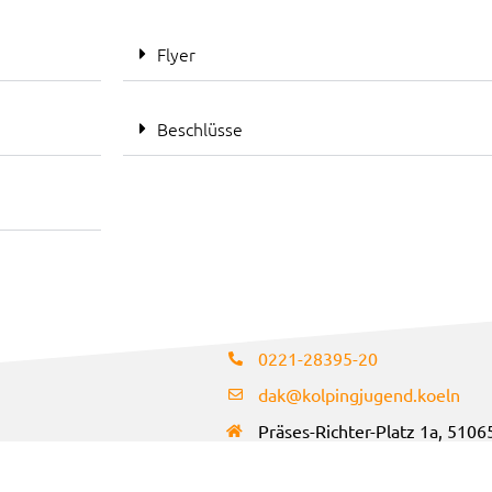
Flyer
Beschlüsse
0221-28395-20​
dak@kolpingjugend.koeln
Präses-Richter-Platz 1a, 5106
Kolpingwerk im Erzbistum Köln e.