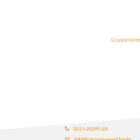
Gruppenleite
0221-28395-20​
dak@kolpingjugend.koeln